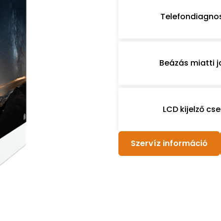
Telefondiagno
Beázás miatti j
LCD kijelző cse
Szervíz információ