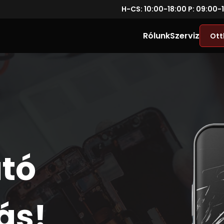
H-CS: 10:00-18:00 P: 09:00-
Rólunk
Szerviz
Ott
tó
ás!