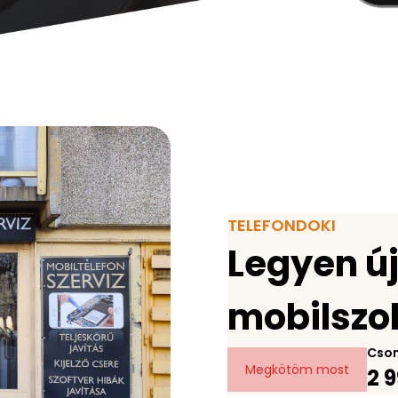
TELEFONDOKI
Legyen ú
mobilszo
Cso
Megkötöm most
2 