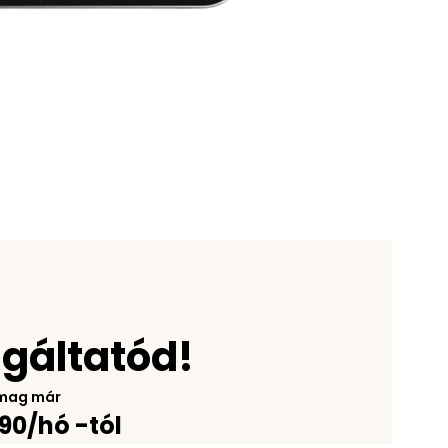
j
lgáltatód!
mag már
990/hó -tól