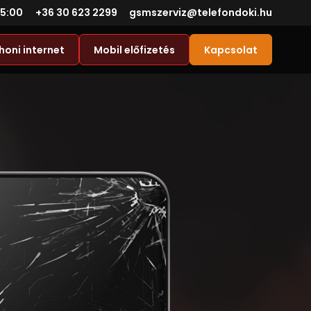
15:00
+36 30 623 2299
gsmszerviz@telefondoki.hu
honi internet
Mobil előfizetés
Kapcsolat