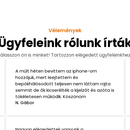
Vélemények
Ügyfeleink rólunk írtá
álasszon ön is minket! Tartozzon elégedett ügyfeleinkhez
A múlt héten bevittem az iphone-om
hozzájuk, mert leejtettem és
bepókhálósodott teljesen nem láttam rajta
semmit de ők kicserélték a kijelzőt és azóta is
tökéletesen működik. Köszönöm
N. Gábor
Nagyon elégedettek vagyunk a