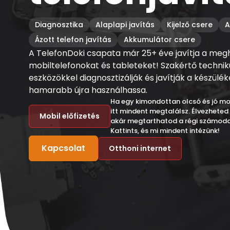
Diagnosztika
Alaplapi javítás
Kijelző csere
A
Ázott telefon javítás
Akkumulátor csere
A TelefonDoki csapata már 25+ éve javítja a meg
mobiltelefonokat és tableteket! Szakértő techn
eszközökkel diagnosztizálják és javítják a készülé
hamarabb újra használhassa.
Ha egy kimondottan olcsó és jó mob
itt mindent megtalálsz. Élvezheted 
Mobil előfizetés
akár megtarthatod a régi számoda
Kattints, és mi mindent intézünk!
Kapcsolat
Otthoni internet