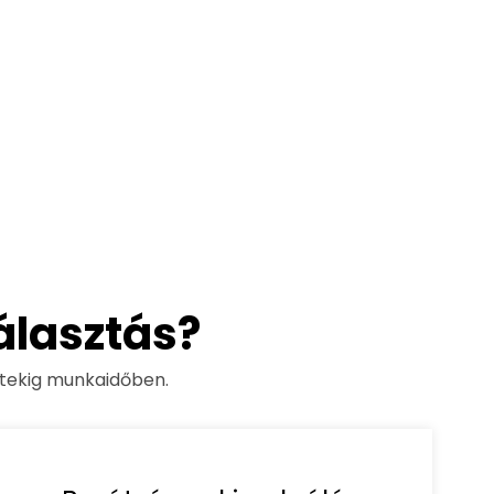
álasztás?
tekig munkaidőben.