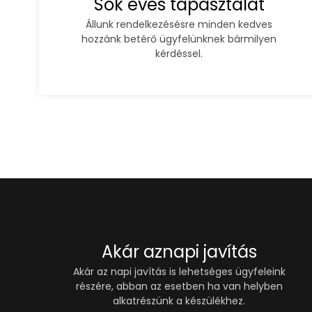
Sok éves tapasztalat
Állunk rendelkezésésre minden kedves
hozzánk betérő ügyfelünknek bármilyen
kérdéssel.
Akár aznapi javítás
Akár az napi javítás is lehetséges ügyfeleink
részére, abban az esetben ha van helyben
alkatrészünk a készülékhez.