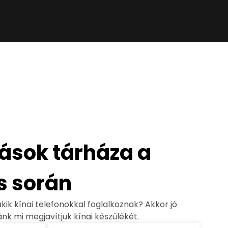
tások tárháza a
s során
akik kínai telefonokkal foglalkoznak? Akkor jó
nk mi megjavítjuk kínai készülékét.