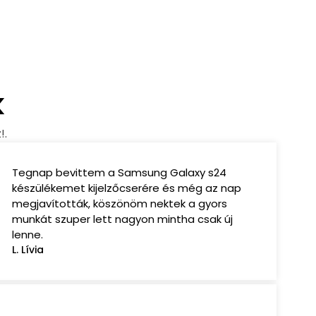
k
!.
Tegnap bevittem a Samsung Galaxy s24
készülékemet kijelzőcserére és még az nap
megjavították, köszönöm nektek a gyors
munkát szuper lett nagyon mintha csak új
lenne.
L. Lívia