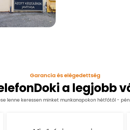
Garancia és elégedettség
TelefonDoki a legjobb v
ése lenne keressen minket munkanapokon hétfőtől - pén