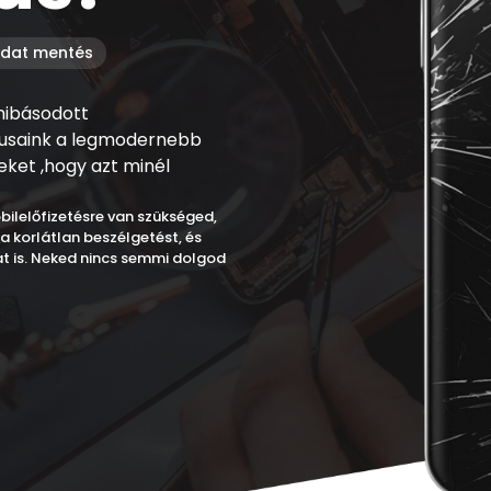
dat mentés
hibásodott
ikusaink a legmodernebb
keket ,hogy azt minél
ilelőfizetésre van szükséged,
a korlátlan beszélgetést, és
t is. Neked nincs semmi dolgod