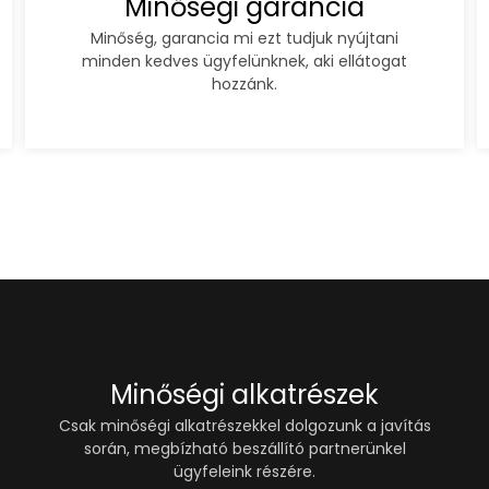
Minőségi garancia
Minőség, garancia mi ezt tudjuk nyújtani
minden kedves ügyfelünknek, aki ellátogat
hozzánk.
Minőségi alkatrészek
Csak minőségi alkatrészekkel dolgozunk a javítás
során, megbízható beszállító partnerünkel
ügyfeleink részére.