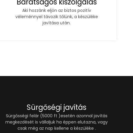
Barátságos kiszolgálás
Aki hozzánk eljön az biztos pozitív
véleménnyel távozik tőlünk, a készüléke
javítása után.
Sürgőségi javítás
Sürgősségi felár (5000 ft )esetén azonnal javítás
megkezdését is vállaljuk ha éppen elutazna, vagy
csak még az nap kellene a készüléke .